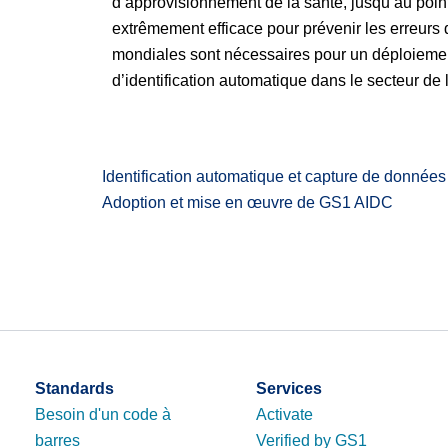
d’approvisionnement de la santé, jusqu’au point 
extrêmement efficace pour prévenir les erreur
mondiales sont nécessaires pour un déploiement
d’identification automatique dans le secteur de 
Identification automatique et capture de donnée
Adoption et mise en œuvre de GS1 AIDC
De nombreuses études ont montré que l’identifica
patient, est un outil extrêmement efficace pour
efficace et efficient des systèmes d’identificatio
Standards
Services
Besoin d'un code à
Activate
barres
Verified by GS1