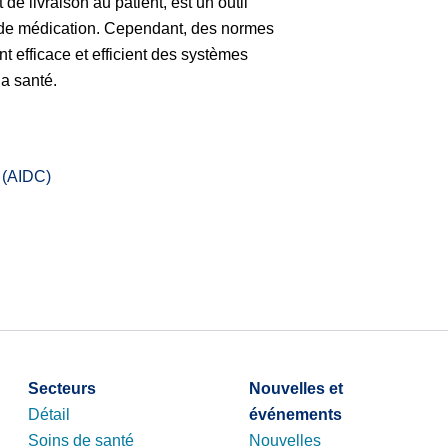
de livraison au patient, est un outil
s de médication. Cependant, des normes
 efficace et efficient des systèmes
la santé.
s (AIDC)
tion automatique tout au long de la chaîne d’approvisionnement 
 prévenir les erreurs de médication. Cependant, des normes mon
n automatique dans le secteur de la santé.
Secteurs
Nouvelles et
Détail
événements
Soins de santé
Nouvelles