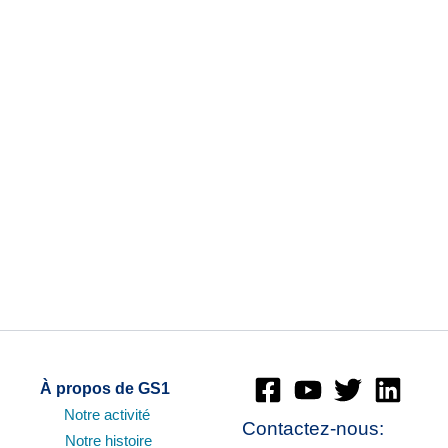
de la santé, jusqu’au point de livraison au
diales sont nécessaires pour un déploiement
À propos de GS1
Notre
activité
Contactez-nous:
Notre histoire