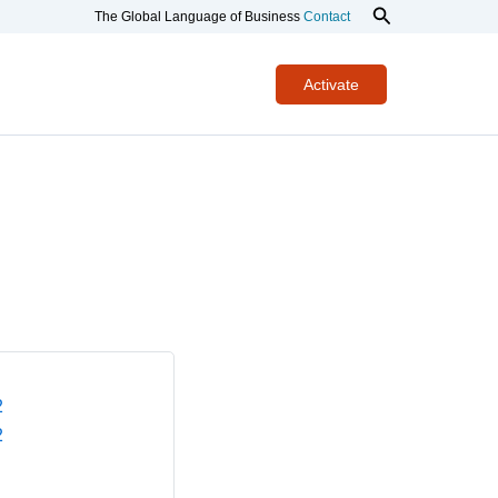
Search
The Global Language of Business
Contact
Activate
MyGs1
ions
2
2