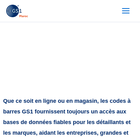
Skip
to
content
Retail
L’industrie de la vente au détail d’aujourd’hui
est confrontée à des défis sans précédent en
matière de chaîne d’approvisionnement et au
pouvoir croissant du consommateur.
Que ce soit en ligne ou en magasin, les codes à
barres GS1 fournissent toujours un accès aux
bases de données fiables pour les détaillants et
les marques, aidant les entreprises, grandes et